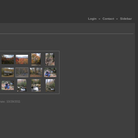
Login
«
Contact
«
Sidebar
ate: 10/29/2011