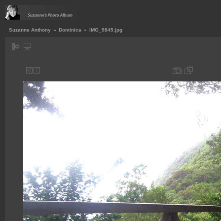
Suzanne Anthony
»
Dominica
»
IMG_9845.jpg