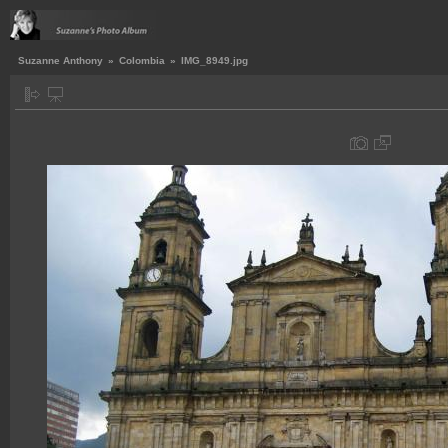
Suzanne Anthony
»
Colombia
»
IMG_8949.jpg