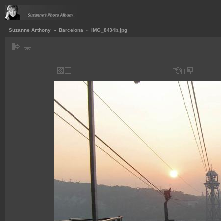
Suzanne Anthony
»
Barcelona
»
IMG_8484b.jpg