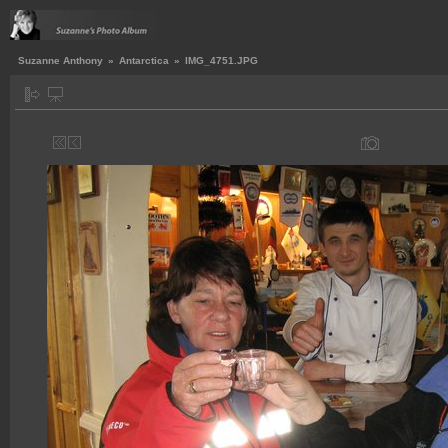
Suzanne Anthony
»
Antarctica
»
IMG_4751.JPG